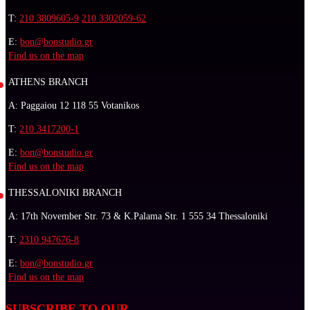
T:
210 3809605-9
210 3302059-62
E:
bon@bonstudio.gr
Find us on the map
ATHENS BRANCH
A: Paggaiou 12 118 55 Votanikos
T:
210 3417200-1
E:
bon@bonstudio.gr
Find us on the map
THESSALONIKI BRANCH
A: 17th November Str. 73 & K.Palama Str. 1 555 34 Thessaloniki
T:
2310 947676-8
E:
bon@bonstudio.gr
Find us on the map
SUBSCRIBE TO OUR