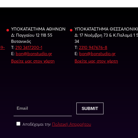
ΥΠΟΚΑΤΑΣΤΗΜΑ ΑΘΗΝΩΝ
ΥΠΟΚΑΤΑΣΤΗΜΑ ΘΕΣΣΑΛΟΝΙΚ
Δ: Παγγαίου 12 118 55
Δ: 17 Νοέμβρη 73 & Κ.Παλαμά 1 
Βοτανικός
34
59-
Τ:
210 3417200-1
Τ:
2310 947676-8
E:
bon@bonstudio.gr
E:
bon@bonstudio.gr
Βρείτε μας στον χάρτη
Βρείτε μας στον χάρτη
Πολιτική Απορρήτου
Αποδέχομαι την