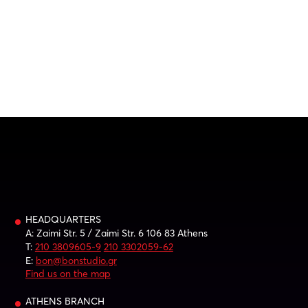
HEADQUARTERS
A: Zaimi Str. 5 / Zaimi Str. 6 106 83 Athens
T:
210 3809605-9
210 3302059-62
E:
bon@bonstudio.gr
Find us on the map
ATHENS BRANCH