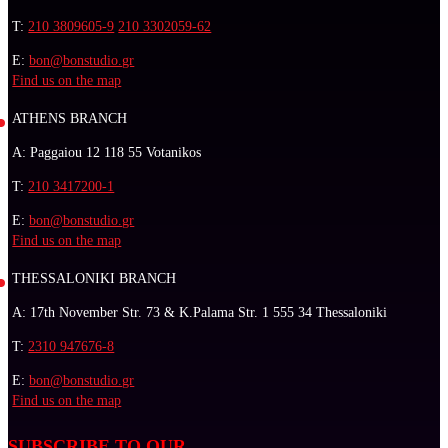
T:
210 3809605-9
210 3302059-62
E:
bon@bonstudio.gr
Find us on the map
ATHENS BRANCH
A: Paggaiou 12 118 55 Votanikos
T:
210 3417200-1
E:
bon@bonstudio.gr
Find us on the map
THESSALONIKI BRANCH
A: 17th November Str. 73 & K.Palama Str. 1 555 34 Thessaloniki
T:
2310 947676-8
E:
bon@bonstudio.gr
Find us on the map
SUBSCRIBE TO OUR