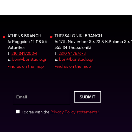
ATHENS BRANCH
THESSALONIKI BRANCH
A: Paggaiou 12 118 55
A: 17th November Str. 73 & K.Palama Str. 
Votanikos
555 34 Thessaloniki
T:
210 3417200-1
T:
2310 947676-8
E:
bon@bonstudio.gr
E:
bon@bonstudio.gr
Find us on the map
Find us on the map
Privacy Policy statements*
I agree with the