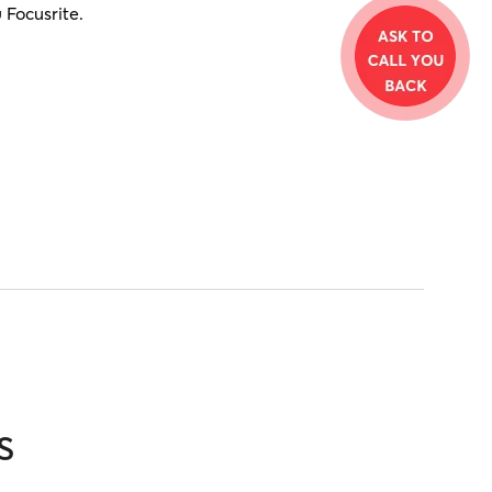
Focusrite.
s