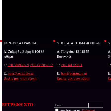
ΚΕΝΤΡΙΚΑ ΓΡΑΦΕΙΑ
ΥΠΟΚΑΤΑΣΤΗΜΑ ΑΘΗΝΩΝ
Υ
Δ: Ζαΐμη 5 / Ζαΐμη 6 106 83
Δ: Παγγαίου 12 118 55
Δ
Αθήνα
Βοτανικός
3
Τ:
210 3809605-9
210 3302059-62
Τ:
210 3417200-1
Τ
E:
bon@bonstudio.gr
E:
bon@bonstudio.gr
E
Βρείτε μας στον χάρτη
Βρείτε μας στον χάρτη
Β
ΕΓΓΡΑΦΗ ΣΤΟ
Αποδέχομαι την
Πολιτική