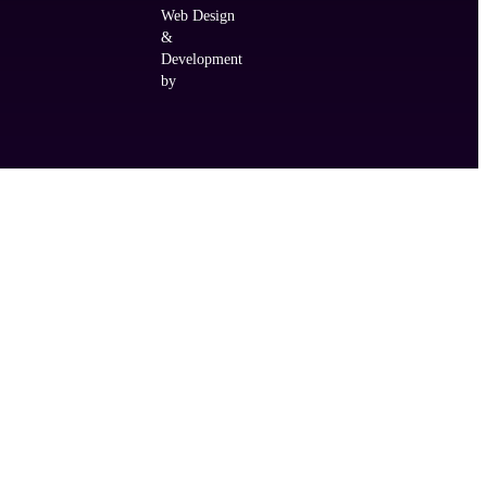
Web Design
&
Development
by