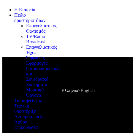
Η Εταιρεία
Πεδίο
δραστηριοτήτων
Επαγγελματικός
Φωτισμός
TV/Radio
Broadcast
Επαγγελματικός
Ήχος
Ψηφιακές
Εφαρμογές
Οπτικοακουστικά
και
Συνεδριακά
Συστήματα
Μουσικά
Ελληνικά
English
Όργανα
Τα projects μας
Τεχνική
υποστήριξη
Αντιπροσωπείες
Άρθρα
Επικοινωνία