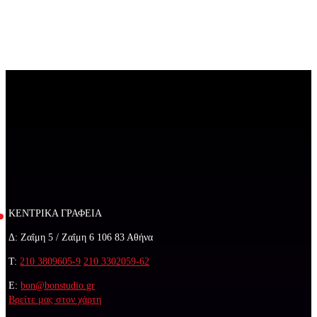
ΚΕΝΤΡΙΚΑ ΓΡΑΦΕΙΑ
Δ: Ζαΐμη 5 / Ζαΐμη 6 106 83 Αθήνα
Τ:
210 3809605-9
210 3302059-62
E:
bon@bonstudio.gr
Βρείτε μας στον χάρτη